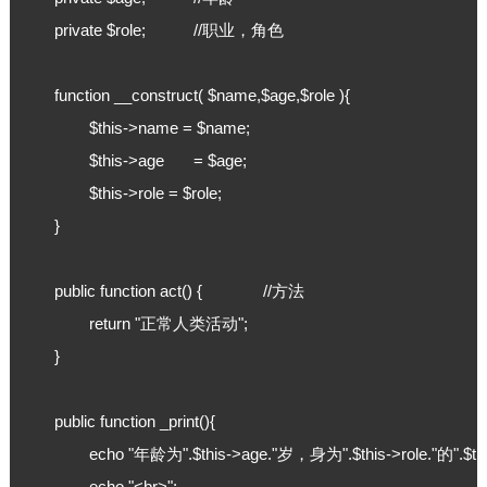
	private $role;		//职业，角色

	function __construct( $name,$age,$role ){

		$this->name = $name;

		$this->age 	= $age;

		$this->role = $role;

	}

	public function act() { 		//方法

		return "正常人类活动";

	}

	public function _print(){

		echo "年龄为".$this->age."岁，身为".$this->role."的".$this->getName()."正在从事".$this->act()."。";

		echo "<br>";
