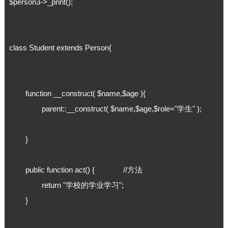
$person3->_print();

class Student extends Person{

	function __construct( $name,$age ){

		parent::__construct( $name,$age,$role="学生" );

	}

	public function act() { 		//方法

		return "学校的学业学习";

	}
