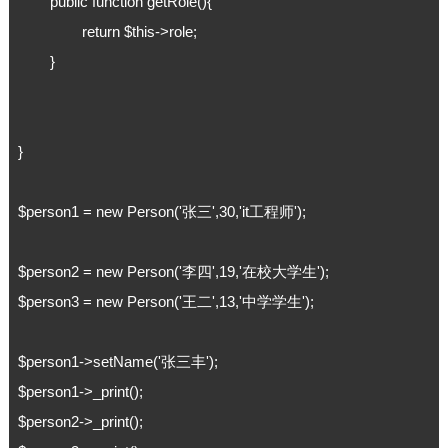
	public function getRole(){

		return $this->role;

	}

}

$person1 = new Person('张三',30,'it工程师');

$person2 = new Person('李四',19,'在校大学生');

$person3 = new Person('王二',13,'中学学生');

$person1->setName('张三丰');

$person1->_print();

$person2->_print();
