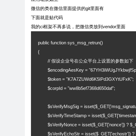
微信的类在微信里面提供的git里面有
下面就是贴代码
我的ci框架不再多说，把微信类放到vendor里面
public function sys_msg_retrun()

{

	// 假设企业号在公众平台上设置的参数如下

	$encodingAesKey = "67YH3iWUgJYkbwjfSpysodV5XK4HvOLXjJiJ1Jb4h6x";

	$token = "K7A7ZUWd6K5IPd3GXYtUFxK";

	$corpId = "ww8b5ef7368d650daf";

	$sVerifyMsgSig = isset($_GET['msg_signature']) ? $_GET['msg_signature'] : '';

	$sVerifyTimeStamp = isset($_GET['timestamp']) ? $_GET['timestamp'] : '';

	$sVerifyNonce = isset($_GET['nonce']) ? $_GET['nonce'] : '';

	$sVerifyEchoStr = isset($_GET['echostr']) ? $_GET['echostr'] : '';
