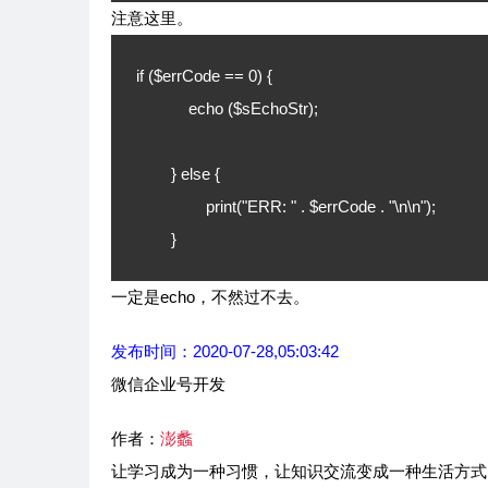
注意这里。
if ($errCode == 0) {

	    echo ($sEchoStr);

	} else {

		print("ERR: " . $errCode . "\n\n");

	}
一定是echo，不然过不去。
发布时间：2020-07-28,05:03:42
微信企业号开发
作者：
澎蠡
让学习成为一种习惯，让知识交流变成一种生活方式