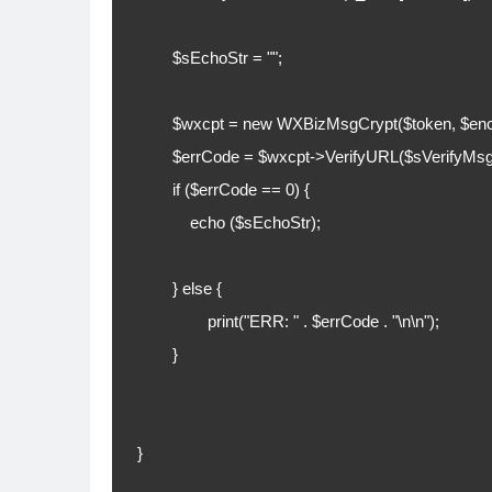
	$sEchoStr = "";

	$wxcpt = new WXBizMsgCrypt($token, $encodingAesKey, $corpId);

	$errCode = $wxcpt->VerifyURL($sVerifyMsgSig, $sVerifyTimeStamp, $sVerifyNonce, $sVerifyEchoStr, $sEchoStr);

	if ($errCode == 0) {

	    echo ($sEchoStr);

	} else {

		print("ERR: " . $errCode . "\n\n");

	}

}